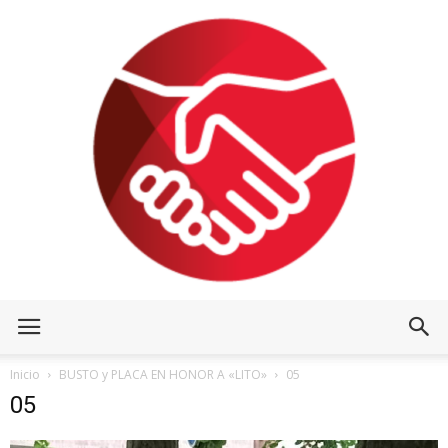
Inicio
BUSTO y PLACA EN HONOR A «LITO»
05
05