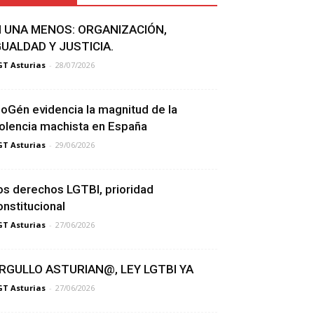
I UNA MENOS: ORGANIZACIÓN,
GUALDAD Y JUSTICIA.
T Asturias
-
28/07/2026
ioGén evidencia la magnitud de la
iolencia machista en España
T Asturias
-
29/06/2026
os derechos LGTBI, prioridad
onstitucional
T Asturias
-
27/06/2026
RGULLO ASTURIAN@, LEY LGTBI YA
T Asturias
-
27/06/2026