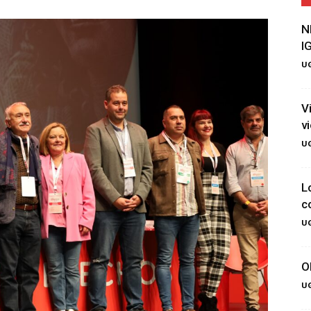
N
I
UG
V
v
UG
L
c
UG
O
UG