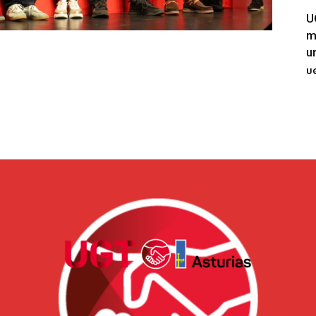
U
m
u
UG