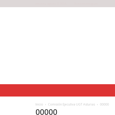
viernes, agosto 7, 2026
Noticias antiguas
Inicio
Comisión Ejecutiva UGT Asturias
00000
00000