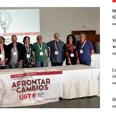
N
I
UG
V
v
UG
L
c
UG
O
UG