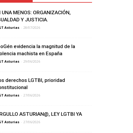
I UNA MENOS: ORGANIZACIÓN,
GUALDAD Y JUSTICIA.
T Asturias
-
28/07/2026
ioGén evidencia la magnitud de la
iolencia machista en España
T Asturias
-
29/06/2026
os derechos LGTBI, prioridad
onstitucional
T Asturias
-
27/06/2026
RGULLO ASTURIAN@, LEY LGTBI YA
T Asturias
-
27/06/2026