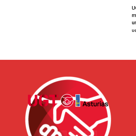
U
m
u
UG