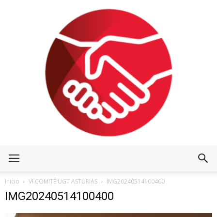
Inicio
VI COMITÉ UGT ASTURIAS
IMG20240514100400
IMG20240514100400