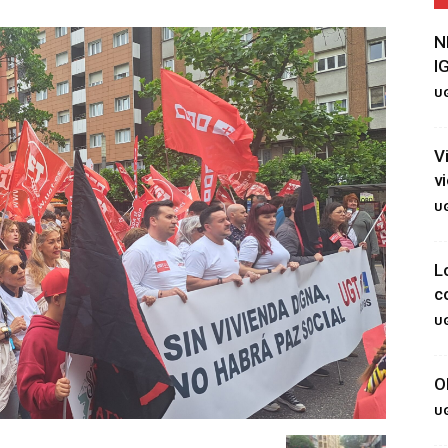
N
I
UG
V
v
UG
L
c
UG
O
UG