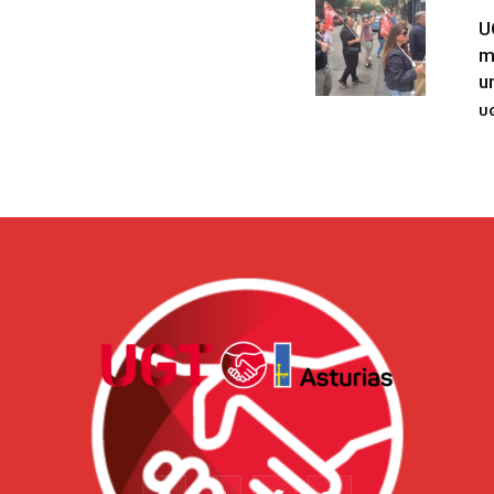
U
m
u
UG