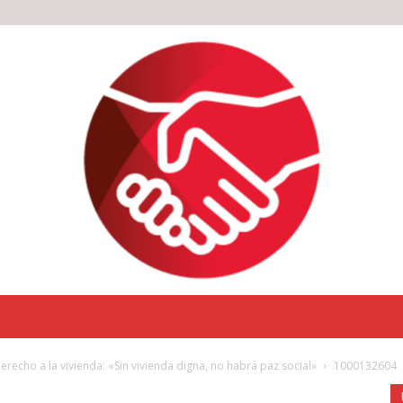
derecho a la vivienda: «Sin vivienda digna, no habrá paz social»
1000132604