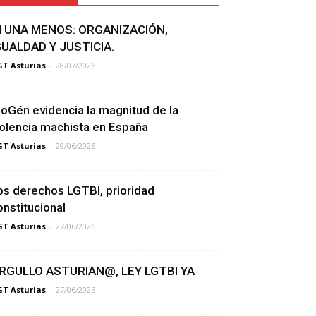
I UNA MENOS: ORGANIZACIÓN,
GUALDAD Y JUSTICIA.
T Asturias
-
28/07/2026
ioGén evidencia la magnitud de la
iolencia machista en España
T Asturias
-
29/06/2026
os derechos LGTBI, prioridad
onstitucional
T Asturias
-
27/06/2026
RGULLO ASTURIAN@, LEY LGTBI YA
T Asturias
-
27/06/2026