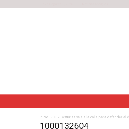
jueves, agosto 6, 2026
Noticias antiguas
Inicio
UGT Asturias sale a la calle para defender el 
1000132604