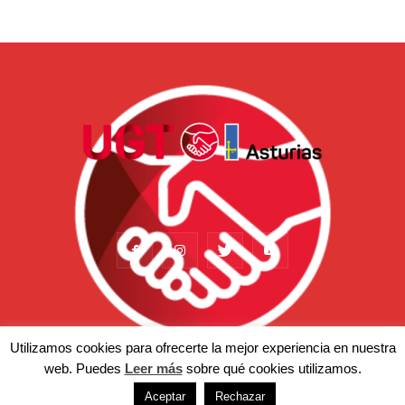
Utilizamos cookies para ofrecerte la mejor experiencia en nuestra
web. Puedes
Leer más
sobre qué cookies utilizamos.
Actualidad
Somos
Temas
Afiliación
Prensa
Aceptar
Rechazar
© Copyright 2022 - UGT-Asturias. Aviso legal | Política de privacidad