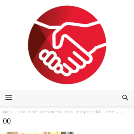
Inicio
Movilización por “Asturias Unida. Fin al peaje del Huerna”
00
00