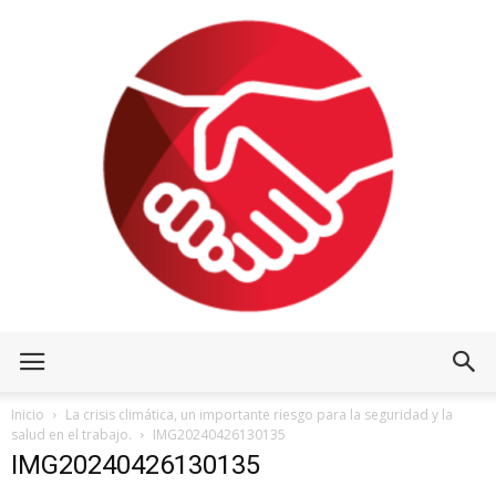
Inicio
La crisis climática, un importante riesgo para la seguridad y la
salud en el trabajo.
IMG20240426130135
IMG20240426130135