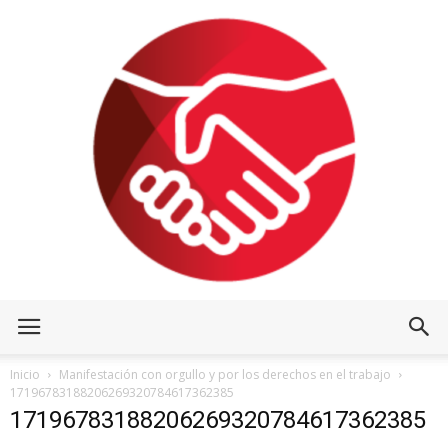
Inicio
Manifestación con orgullo y por los derechos en el trabajo
17196783188206269320784617362385
17196783188206269320784617362385