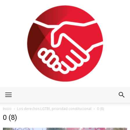
Inicio
Los derechos LGTBI, prioridad constitucional
0 (8)
0 (8)