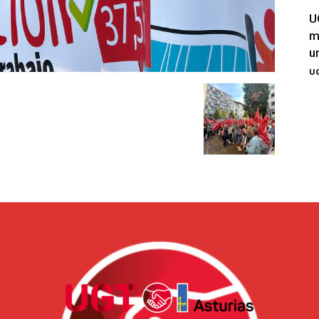
U
m
u
UG