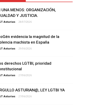
I UNA MENOS: ORGANIZACIÓN,
GUALDAD Y JUSTICIA.
T Asturias
-
28/07/2026
ioGén evidencia la magnitud de la
iolencia machista en España
T Asturias
-
29/06/2026
os derechos LGTBI, prioridad
onstitucional
T Asturias
-
27/06/2026
RGULLO ASTURIAN@, LEY LGTBI YA
T Asturias
-
27/06/2026