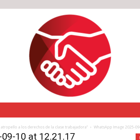
n atropello a los derechos de la clase trabajadora”
WhatsApp Image 2025-09-
09-10 at 12.21.17