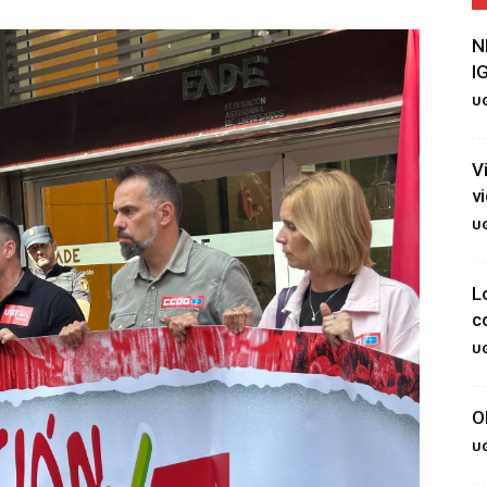
N
I
UG
V
v
UG
L
c
UG
O
UG